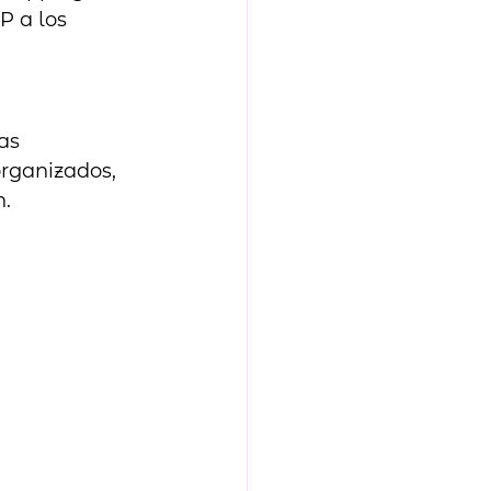
P a los 
as 
organizados, 
. 