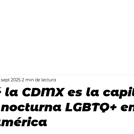
nces
Why Choose Us
What's Included?
Heigths and Heels
 sept 2025
2 min de lectura
 la CDMX es la capi
a nocturna LGBTQ+ e
américa