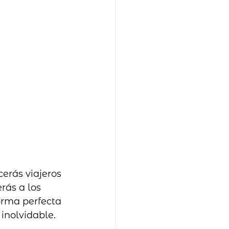
erás viajeros 
rás a los 
orma perfecta 
inolvidable.