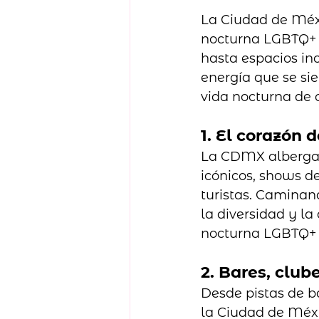
La Ciudad de Méxic
nocturna LGBTQ+ e
hasta espacios inc
energía que se si
vida nocturna de c
1. El corazón
La CDMX alberga u
icónicos, shows d
turistas. Caminan
la diversidad y la
nocturna LGBTQ+ q
2. Bares, club
Desde pistas de ba
la Ciudad de Méxi