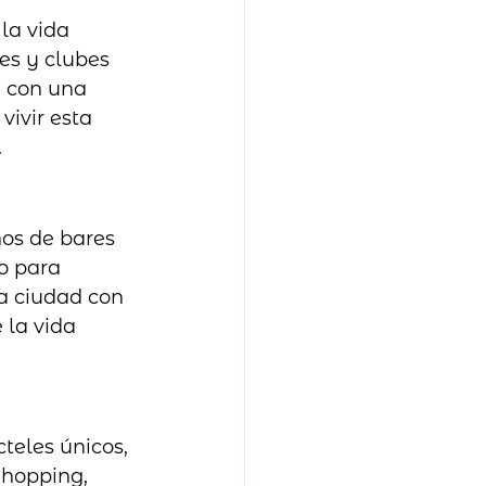
la vida 
s y clubes 
e con una 
ivir esta 
.
os de bares 
o para 
a ciudad con 
 la vida 
teles únicos, 
yhopping, 