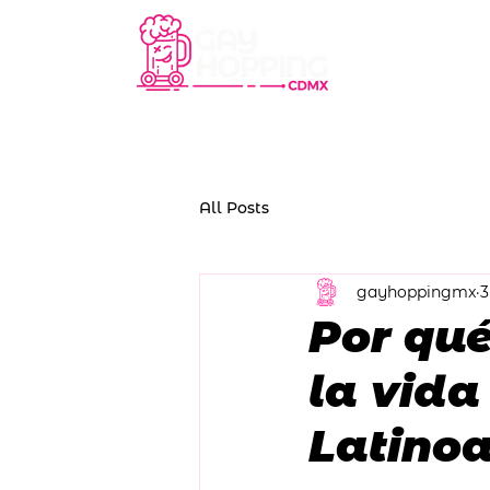
Experie
All Posts
gayhoppingmx
3
Por qué
la vid
Latino