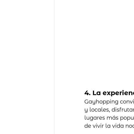
4. La experie
Gayhopping convie
y locales, disfrut
lugares más popula
de vivir la vida 