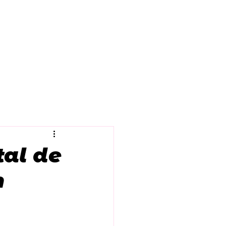
How Does It Work?
FAQ
Blog
tal de
n