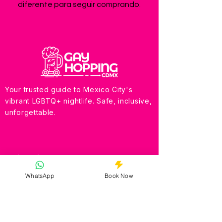
diferente para seguir comprando.
Your trusted guide to Mexico City's
vibrant LGBTQ+ nightlife. Safe, inclusive,
unforgettable.
Quick Links
Why Choose Us?
WhatsApp
Book Now
How Does It Work?
Experiencies