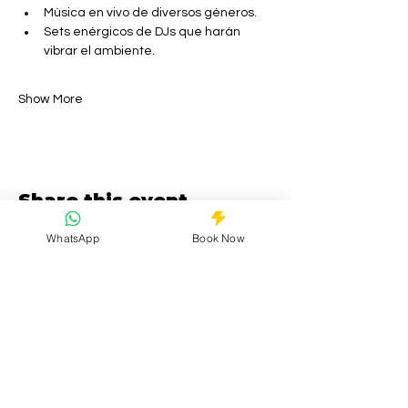
Música en vivo de diversos géneros.
Sets enérgicos de DJs que harán 
vibrar el ambiente.
Show More
Share this event
WhatsApp
Book Now
Your trusted guide to Mexico City's
vibrant LGBTQ+ nightlife. Safe, inclusive,